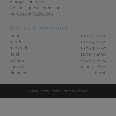
À propos de nous
Nos politiques et conditions
Marques et Collections
Heures d'ouverture
lundi
10:00 @ 17:00
mardi
10:00 @ 17:00
mercredi
10:00 @ 17:00
jeudi
10:00 @ 19:00
vendredi
10:00 @ 17:00
samedi
10:00 @ 16:00
dimanche
fermé
©
2026
Créations Chantal
-
Tous droits réservés