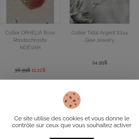
Collier OPHELIA Rose
Collier Tidal Argent SS24
Rhodochrosite
Glee Jewelry
NOĒVAH
24,99$
36,99$
11,10$
Ce site utilise des cookies et vous donne le
contrôle sur ceux que vous souhaitez activer