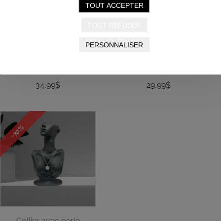
TOUT ACCEPTER
TOUT REFUSER
Collier Sublte Harmony
Collier GLIM pierre mauve
Argent SS24
Or SS24
PERSONNALISER
Glee Jewelry
Glee Jewelry
34,99$
29,99$
-70 %
Collier avec perle