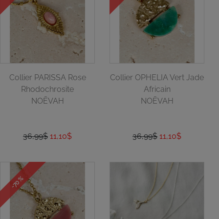
Collier PARISSA Rose
Collier OPHELIA Vert Jade
Rhodochrosite
Africain
NOĒVAH
NOĒVAH
36,99$
11,10$
36,99$
11,10$
-70 %