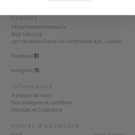
Le lin
Contact
info@creationschantal.ca
(819) 758-3712
197 rue Notre-Dame Est, Victoriaville (Qc), Canada
Facebook
Instagram
Information
À propos de nous
Nos politiques et conditions
Marques et Collections
Heures d'ouverture
lundi
10:00 @ 17:00