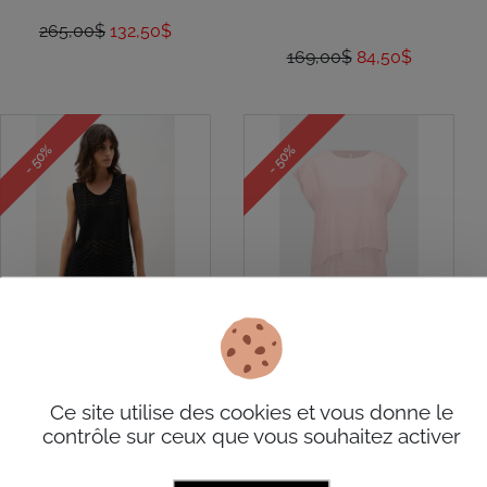
265,00$
132,50$
169,00$
84,50$
- 50%
- 50%
Tunique décontractée en
Tunique asymétrique en
tricot jacquard de viscose
satin recyclé et
à motif à chevrons Noir
mousseline SS26
Ce site utilise des cookies et vous donne le
contrôle sur ceux que vous souhaitez activer
MEDIUM SS26
Joseph Ribkoff
Joseph Ribkoff