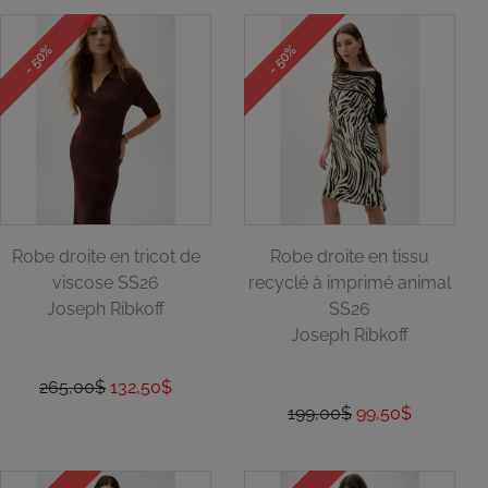
- 50%
- 50%
Robe droite en tricot de
Robe droite en tissu
viscose SS26
recyclé à imprimé animal
Joseph Ribkoff
SS26
Joseph Ribkoff
265,00$
132,50$
199,00$
99,50$