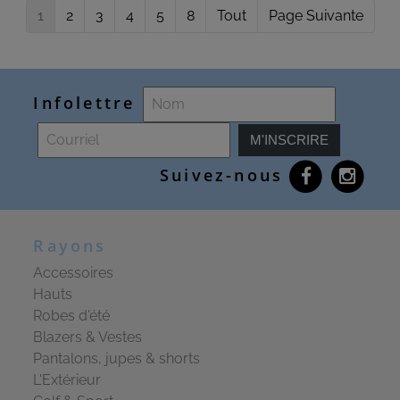
1
2
3
4
5
8
Tout
Page Suivante
Infolettre
M'INSCRIRE
Suivez-nous
Rayons
Accessoires
Hauts
Robes d'été
Blazers & Vestes
Pantalons, jupes & shorts
L'Extérieur