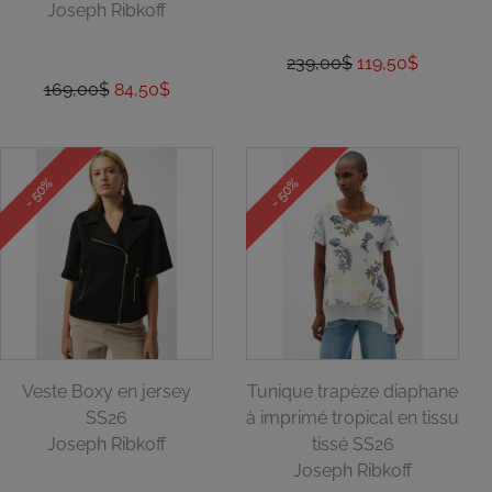
Joseph Ribkoff
239,00$
119,50$
169,00$
84,50$
- 50%
- 50%
Veste Boxy en jersey
Tunique trapèze diaphane
SS26
à imprimé tropical en tissu
Joseph Ribkoff
tissé SS26
Joseph Ribkoff