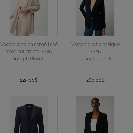
Veston long en sergé tissé
Veston droit classique
avec col cranté SS26
SS26
Joseph Ribkoff
Joseph Ribkoff
225,00$
280,00$