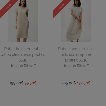
- 50%
- 50%
Robe droite en scuba
Robe cocon en tissu
crêpe plissé avec poches
fantaisie à imprimé
SS26
abstrait SS26
Joseph Ribkoff
Joseph Ribkoff
199,00$
99,50$
265,00$
132,50$