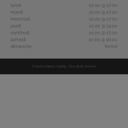
lundi
10:00 @ 17:00
mardi
10:00 @ 17:00
mercredi
10:00 @ 17:00
jeudi
10:00 @ 19:00
vendredi
10:00 @ 17:00
samedi
10:00 @ 16:00
dimanche
fermé
©
2026
Créations Chantal
-
Tous droits réservés