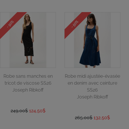
- 50%
- 50%
Robe sans manches en
Robe midi ajustée-évasée
tricot de viscose SS26
en denim avec ceinture
Joseph Ribkoff
SS26
Joseph Ribkoff
249,00$
124,50$
265,00$
132,50$