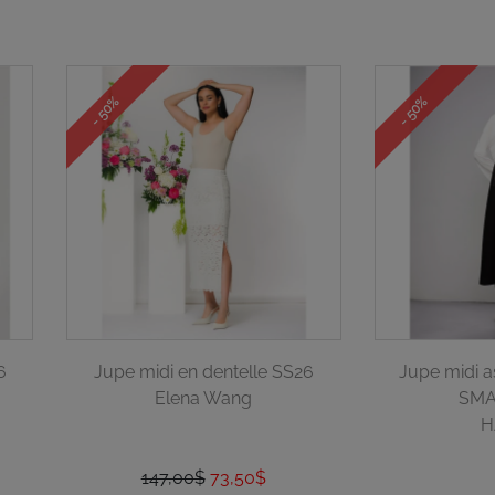
- 50%
- 50%
6
Jupe midi en dentelle SS26
Jupe midi a
Elena Wang
SMA
H
147,00$
73,50$