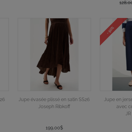
128,0
- 50%
S26
Jupe évasée plissé en satin SS26
Jupe en jers
Joseph Ribkoff
avec c
JR
199,00$