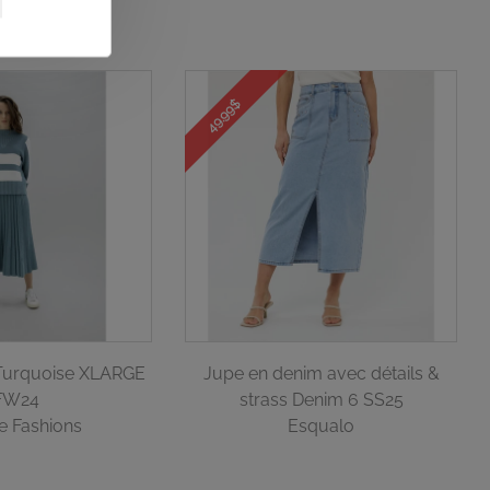
00$
87,50$
49.99$
 Turquoise XLARGE
Jupe en denim avec détails &
FW24
strass Denim 6 SS25
e Fashions
Esqualo