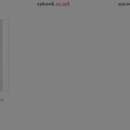
138,00$
49,99$
152,
es