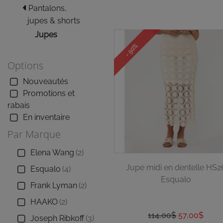
Pantalons,
jupes & shorts
Jupes
- 50%
Options
Nouveautés
Promotions et
rabais
En inventaire
Par Marque
Elena Wang
(2)
Jupe midi en dentelle HS2
Esqualo
(4)
Esqualo
Frank Lyman
(2)
HAAKO
(2)
114,00$
57,00$
Joseph Ribkoff
(3)