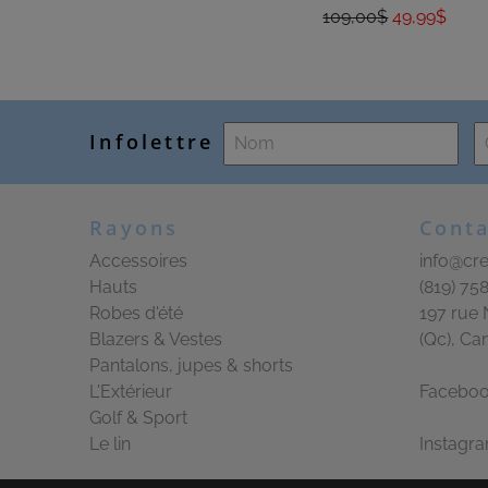
109,00$
49,99$
Infolettre
Rayons
Conta
Accessoires
info@cre
Hauts
(819) 75
Robes d'été
197 rue 
Blazers & Vestes
(Qc), Ca
Pantalons, jupes & shorts
L'Extérieur
Facebo
Golf & Sport
Le lin
Instagr