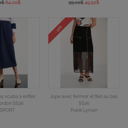
0$
64,00$
99,00$
49,50$
- 50%
ey scuba à enfiler
Jupe avec fermoir et filet au bas
ordon SS26
SS26
 SPORT
Frank Lyman