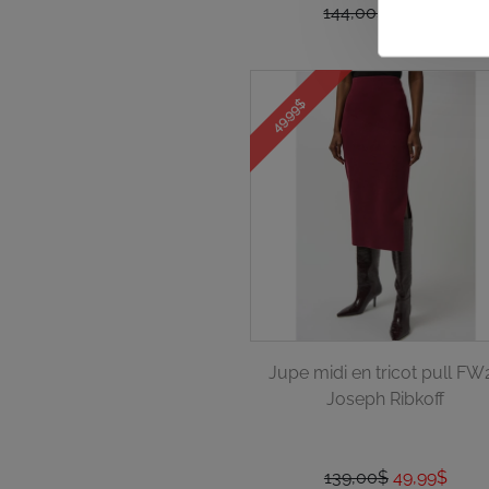
144,00$
72,00$
49.99$
Jupe midi en tricot pull FW
Joseph Ribkoff
139,00$
49,99$