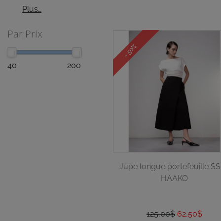
Plus…
Par Prix
- 50%
40
200
Jupe longue portefeuille S
HAAKO
125,00$
62,50$