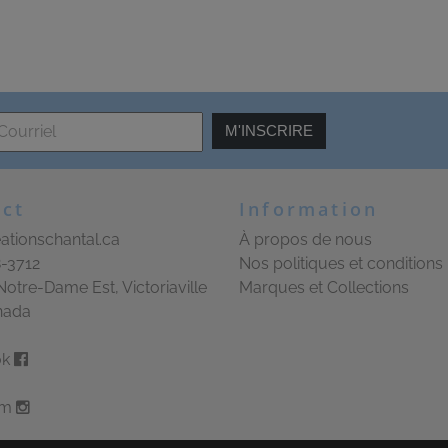
M'INSCRIRE
ct
Information
ationschantal.ca
À propos de nous
8-3712
Nos politiques et conditions
Notre-Dame Est, Victoriaville
Marques et Collections
nada
ok
am