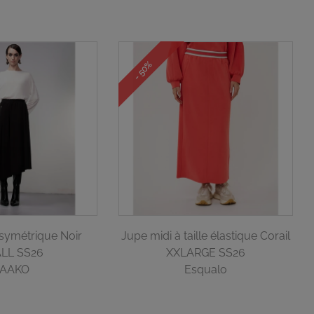
- 50%
symétrique Noir
Jupe midi à taille élastique Corail
LL SS26
XXLARGE SS26
AAKO
Esqualo