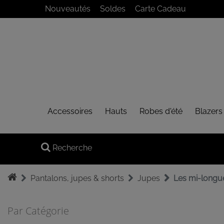
Panneau de gestion des cookies
Nouveautés
Soldes
Carte Cadeau
Accessoires
Hauts
Robes d'été
Blazers
Recherche
Pantalons, jupes & shorts
Jupes
Les mi-longu
Par Catégorie