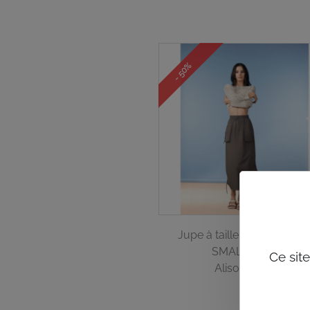
- 50%
Jupe à taille élastique Kak
SMALL SS26
Ce sit
Alison Sheri