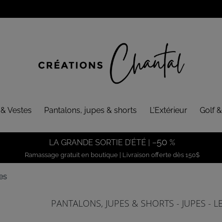
 & Vestes
Pantalons, jupes & shorts
L'Extérieur
Golf &
50
LA GRANDE SORTIE D’ÉTÉ | –
%
Ramassage gratuit en boutique | Livraison offerte dès 150$
es
PANTALONS, JUPES & SHORTS - JUPES - 