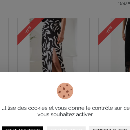
159,
- 50%
- 50%
i
Jupe à enfiler imprimée SS26
Jupe à enfil
Tribal
fran
e utilise des cookies et vous donne le contrôle sur c
Josep
vous souhaitez activer
88,00$
44,00$