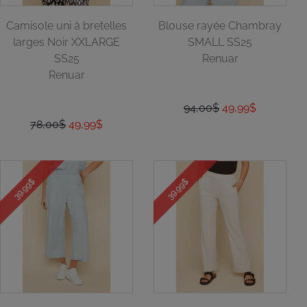
Camisole uni à bretelles
Blouse rayée Chambray
larges Noir XXLARGE
SMALL SS25
SS25
Renuar
Renuar
94,00$
49,99$
78,00$
49,99$
39.99$
39.99$