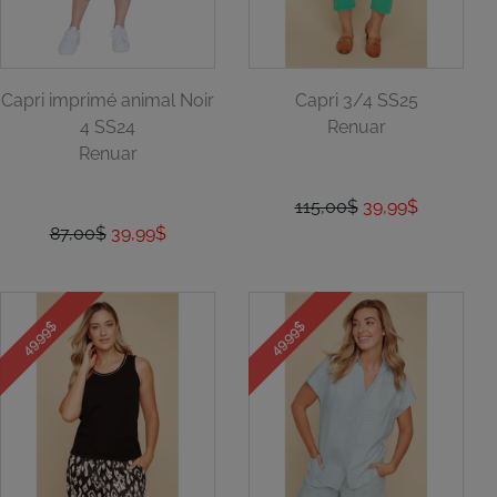
Capri imprimé animal Noir
Capri 3/4 SS25
4 SS24
Renuar
Renuar
115,00$
39,99$
87,00$
39,99$
49.99$
49.99$