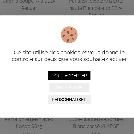
Capri à coupe 7/8 SS25
Pantalon bicolore à taille
Renuar
haute Bleu pâle 10 SS25
Renuar
112,00$
39,99$
112,00$
39,99$
Ce site utilise des cookies et vous donne le
contrôle sur ceux que vous souhaitez activer
49.99$
39.99$
TOUT ACCEPTER
TOUT REFUSER
PERSONNALISER
Pantalon en jean avec
Jupe-culotte boutonnée
frange SS25
Blanc cassé XLARGE
Renuar
SS25