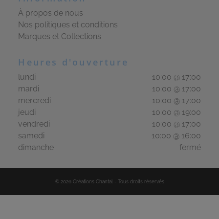
À propos de nous
Nos politiques et conditions
Marques et Collections
Heures d'ouverture
lundi
10:00 @ 17:00
mardi
10:00 @ 17:00
mercredi
10:00 @ 17:00
jeudi
10:00 @ 19:00
vendredi
10:00 @ 17:00
samedi
10:00 @ 16:00
dimanche
fermé
©
2026
Créations Chantal
-
Tous droits réservés