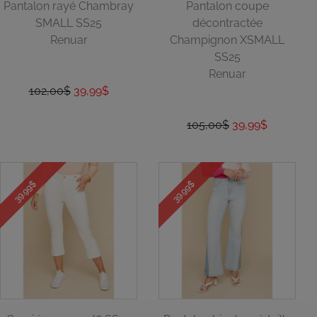
Pantalon rayé Chambray
Pantalon coupe
SMALL SS25
décontractée
Renuar
Champignon XSMALL
SS25
Renuar
102,00$
39,99$
105,00$
39,99$
39.99$
39.99$