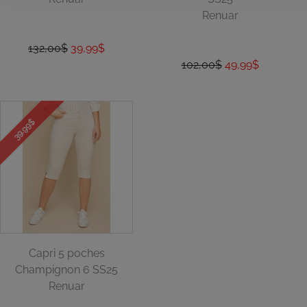
Renuar
132,00$
39,99$
102,00$
49,99$
39.99$
Capri 5 poches
Champignon 6 SS25
Renuar