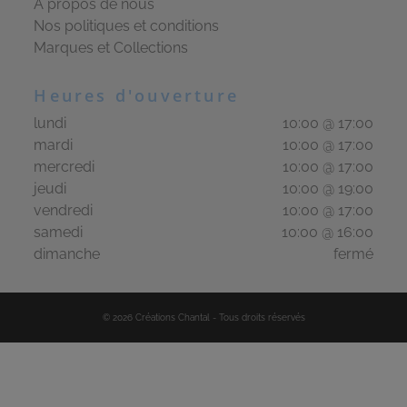
À propos de nous
Nos politiques et conditions
Marques et Collections
Heures d'ouverture
lundi
10:00 @ 17:00
mardi
10:00 @ 17:00
mercredi
10:00 @ 17:00
jeudi
10:00 @ 19:00
vendredi
10:00 @ 17:00
samedi
10:00 @ 16:00
dimanche
fermé
©
2026
Créations Chantal
-
Tous droits réservés