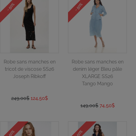
- 50%
- 50%
Robe sans manches en
Robe sans manches en
tricot de viscose SS26
denim léger Bleu pâle
Joseph Ribkoff
XLARGE SS26
Tango Mango
249,00$
124,50$
149,00$
74,50$
- 50%
- 50%