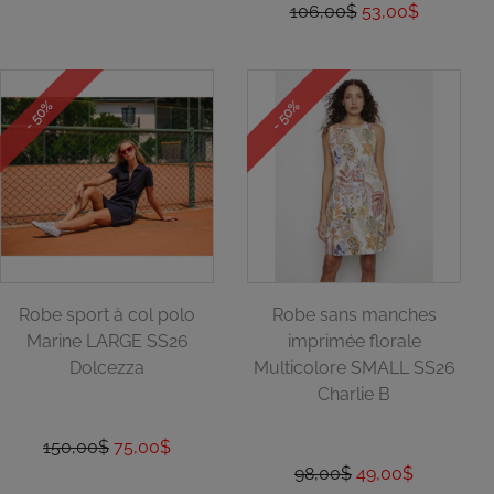
106,00$
53,00$
- 50%
- 50%
Robe sport à col polo
Robe sans manches
Marine LARGE SS26
imprimée florale
Dolcezza
Multicolore SMALL SS26
Charlie B
150,00$
75,00$
98,00$
49,00$