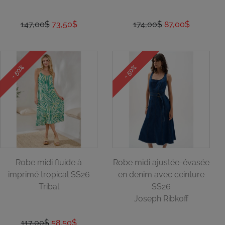
147,00$
73,50$
174,00$
87,00$
- 50%
- 50%
Robe midi fluide à
Robe midi ajustée-évasée
imprimé tropical SS26
en denim avec ceinture
Tribal
SS26
Joseph Ribkoff
117,00$
58,50$