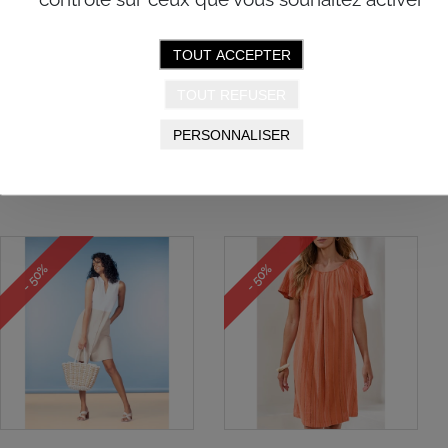
Robe sans manches à col
Robe sans manches à
TOUT ACCEPTER
en V Rose foncé SMALL
capuchon SS26
SS26
Alison Sheri
TOUT REFUSER
Tribal
PERSONNALISER
148,00$
74,00$
88,00$
44,00$
- 50%
- 50%