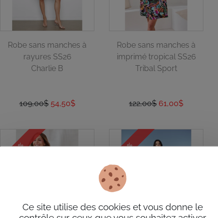
Robe sans manches à
Robe sans manches à
rayures SS26
imprimé tropical SS26
Charlie B
Tribal Sport
109,00$
54,50$
122,00$
61,00$
- 50%
- 50%
Ce site utilise des cookies et vous donne le
contrôle sur ceux que vous souhaitez activer