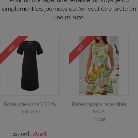
Pour un mariage, une terrasse, un voyage ou
simplement les journées où l'on veut être prête en
une minute.
- 50%
- 50%
Robe unie à col V SS26
Robe trapèze réversible
Dolcezza
SS26
Tribal
117,00$
58,50$