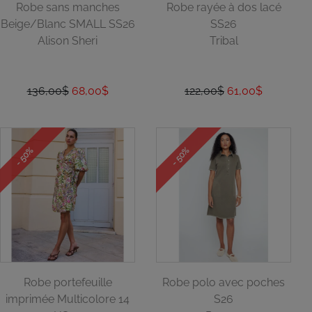
Robe sans manches
Robe rayée à dos lacé
Beige/Blanc SMALL SS26
SS26
Alison Sheri
Tribal
136,00$
68,00$
122,00$
61,00$
- 50%
- 50%
Robe portefeuille
Robe polo avec poches
imprimée Multicolore 14
S26