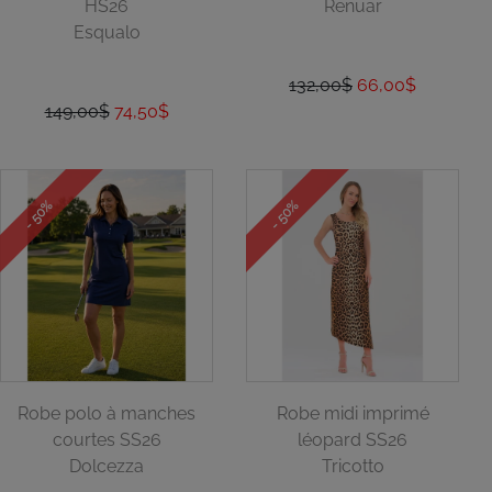
HS26
Renuar
Esqualo
132,00$
66,00$
149,00$
74,50$
- 50%
- 50%
Robe polo à manches
Robe midi imprimé
courtes SS26
léopard SS26
Dolcezza
Tricotto