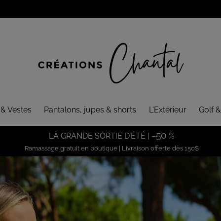
 & Vestes
Pantalons, jupes & shorts
L'Extérieur
Golf &
50
LA GRANDE SORTIE D’ÉTÉ | –
%
Ramassage gratuit en boutique | Livraison offerte dès 150$