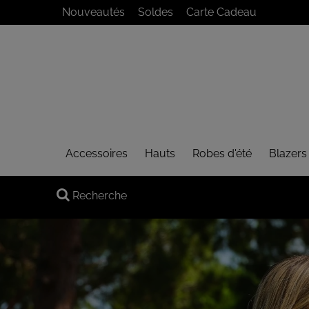
Panneau de gestion des cookies
Nouveautés
Soldes
Carte Cadeau
Accessoires
Hauts
Robes d'été
Blazers
Recherche