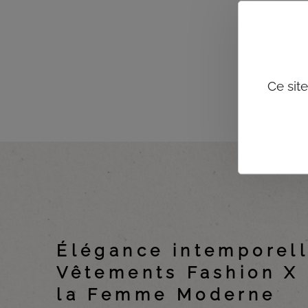
Ce sit
Élégance intemporell
Vêtements Fashion X 
la Femme Moderne