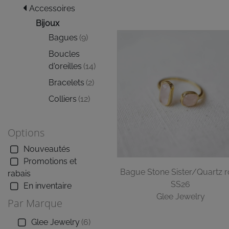
Accessoires
Bijoux
Bagues
(9)
Boucles
d'oreilles
(14)
Bracelets
(2)
Colliers
(12)
Options
Nouveautés
Promotions et
Bague Stone Sister/Quartz 
rabais
SS26
En inventaire
Glee Jewelry
Par Marque
Glee Jewelry
(6)