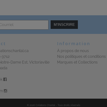
M'INSCRIRE
ct
Information
ationschantal.ca
À propos de nous
8-3712
Nos politiques et conditions
Notre-Dame Est, Victoriaville
Marques et Collections
nada
ok
am
©
2026
Créations Chantal
-
Tous droits réservés