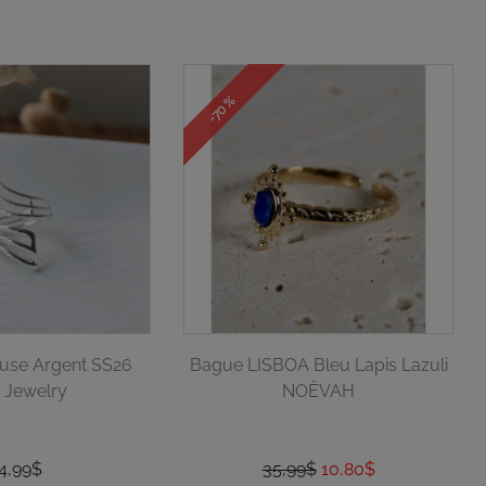
-70 %
use Argent SS26
Bague LISBOA Bleu Lapis Lazuli
 Jewelry
NOĒVAH
4,99$
35,99$
10,80$