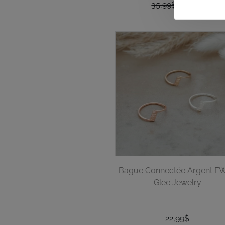
35,99$
10,80$
Bague Connectée Argent F
Glee Jewelry
22,99$