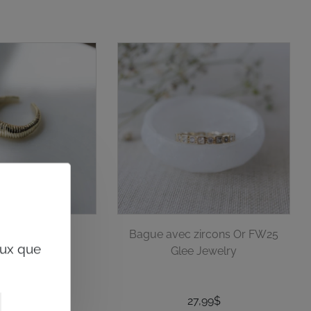
u Vex FW25
Bague avec zircons Or FW25
eux que
 Jewelry
Glee Jewelry
4,99$
27,99$