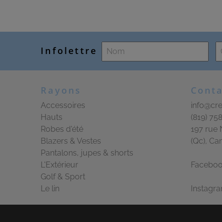
Infolettre
Rayons
Conta
Accessoires
info@cre
Hauts
(819) 75
Robes d'été
197 rue 
Blazers & Vestes
(Qc), Ca
Pantalons, jupes & shorts
L'Extérieur
Facebo
Golf & Sport
Le lin
Instagr