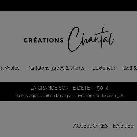
 & Vestes
Pantalons, jupes & shorts
L'Extérieur
Golf &
50
LA GRANDE SORTIE D’ÉTÉ | –
%
Ramassage gratuit en boutique | Livraison offerte dès 150$
ACCESSOIRES - BAGUES