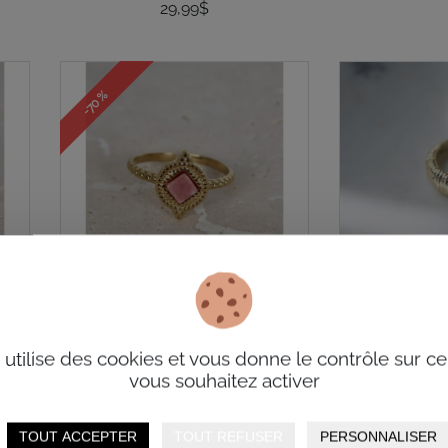
29,99$
-70 %
Bague EIVISSA Rose
Annea
e utilise des cookies et vous donne le contrôle sur c
Rhodochrosite
Glee
vous souhaitez activer
NOĒVAH
2
TOUT ACCEPTER
TOUT REFUSER
PERSONNALISER