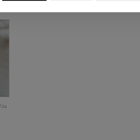
35,99$
10,80$
W24