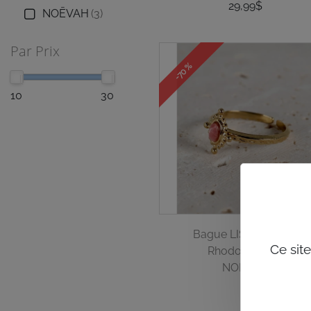
29,99$
NOĒVAH
(3)
Par Prix
-70 %
10
30
Bague LISBOA Rose
Ce sit
Rhodochrosite
NOĒVAH